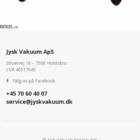
newer
→
Jysk Vakuum ApS
Struervej 16 – 7500 Holstebro
CVR 40517545
Følg os på Facebook
+45 70 60 40 07
service@jyskvakuum.dk
© Jysk Vakuum Service ApS